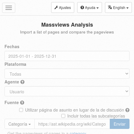
Ajustes
Ayuda
English
Toggle
navigation
Massviews Analysis
Import a list of pages and compare the pageviews
Fechas
Plataforma
Agente
Fuente
Utilizar página de asunto en lugar de la de discusión
Incluir todas las subcategorías
Categoría
Enviar
Get the pageviews of pages in a
category