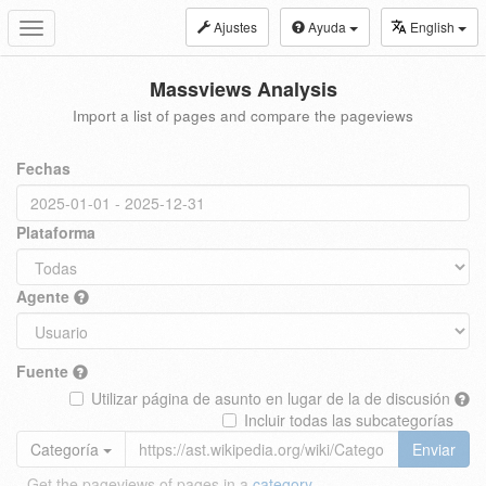
Ajustes
Ayuda
English
Toggle
navigation
Massviews Analysis
Import a list of pages and compare the pageviews
Fechas
Plataforma
Agente
Fuente
Utilizar página de asunto en lugar de la de discusión
Incluir todas las subcategorías
Categoría
Enviar
Get the pageviews of pages in a
category