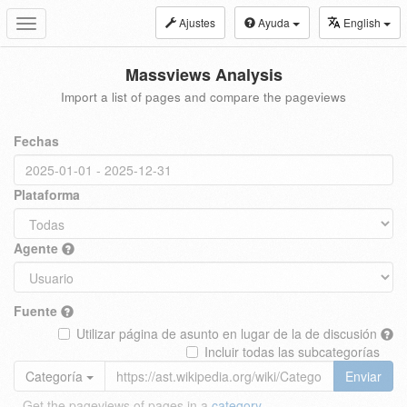
Ajustes
Ayuda
English
Toggle
navigation
Massviews Analysis
Import a list of pages and compare the pageviews
Fechas
Plataforma
Agente
Fuente
Utilizar página de asunto en lugar de la de discusión
Incluir todas las subcategorías
Categoría
Enviar
Get the pageviews of pages in a
category